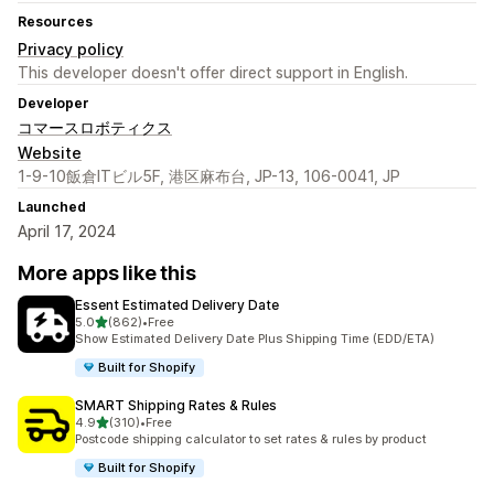
Resources
Privacy policy
This developer doesn't offer direct support in English.
Developer
コマースロボティクス
Website
1-9-10飯倉ITビル5F, 港区麻布台, JP-13, 106-0041, JP
Launched
April 17, 2024
More apps like this
Essent Estimated Delivery Date
out of 5 stars
5.0
(862)
•
Free
862 total reviews
Show Estimated Delivery Date Plus Shipping Time (EDD/ETA)
Built for Shopify
SMART Shipping Rates & Rules
out of 5 stars
4.9
(310)
•
Free
310 total reviews
Postcode shipping calculator to set rates & rules by product
Built for Shopify