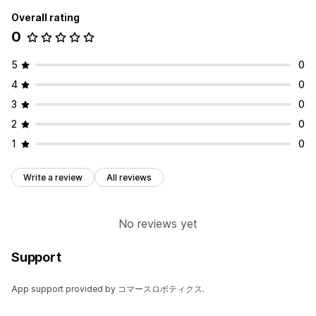
Overall rating
0
5
0
4
0
3
0
2
0
1
0
Write a review
All reviews
No reviews yet
Support
App support provided by コマースロボティクス.