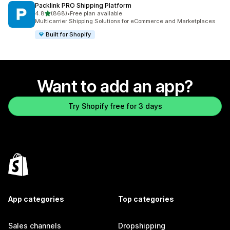
Packlink PRO Shipping Platform
out of 5 stars
4.8
(868)
•
Free plan available
868 total reviews
Multicarrier Shipping Solutions for eCommerce and Marketplaces
Built for Shopify
Want to add an app?
Try Shopify free for 3 days
App categories
Top categories
Sales channels
Dropshipping