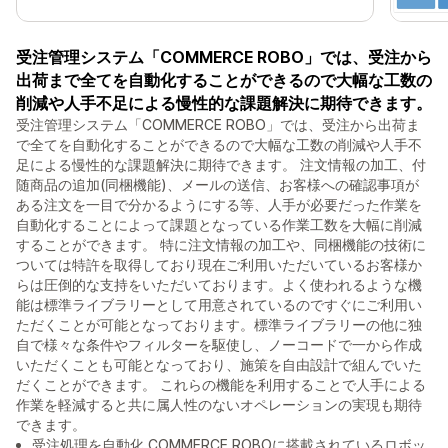
受注管理システム「COMMERCE ROBO」では、受注から
出荷まで全てを自動化することができるので大幅な工数の
削減や人手不足による慢性的な課題解決に期待できます。
受注管理システム「COMMERCE ROBO」では、受注から出荷ま
で全てを自動化することができるので大幅な工数の削減や人手不
足による慢性的な課題解決に期待できます。 注文情報の加工、付
随商品の追加(同梱機能)、メールの送信、お客様への確認事項が
ある注文を一目で分かるようにする等、人手が必要だった作業を
自動化することによって課題となっている作業工数を大幅に削減
することができます。 特に注文情報の加工や、同梱機能の技術に
ついては特許を取得しており現在ご利用いただいているお客様か
らは圧倒的な支持をいただいております。よく使われるような機
能は標準ライブラリーとして用意されているのですぐにご利用い
ただくことが可能となっております。標準ライブラリーの他に独
自で様々な条件やフィルターを駆使し、ノーコードで一から作成
いただくことも可能となっており、施策を自由設計で組んでいた
だくことができます。 これらの機能を利用することで人手による
作業を軽減すると共に属人性のないオペレーションの実現も期待
できます。
受注処理を自動化 COMMERCE ROBOに搭載されているロボッ