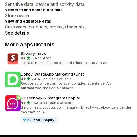
Sensitive data, device and activity data
View staff and contributor data:
Store owner
View and edit store data:
Customers, products, orders, discounts
See details
More apps like this
Shopify Inbox
out of 5 stars
4.6
(5,478)
•
Free
5478 total reviews
Habla con tus clientes por chat e impulsa tus ventas
Dondy: WhatsApp Marketing+Chat
out of 5 stars
4.8
(770)
•
Free plan available
770 total reviews
Recuperación de carritos abandonados, agente de IA y
automatizaciones en WhatsApp
∞ Facebook & Instagram Shop AI
out of 5 stars
4.9
(263)
•
Free plan available
263 total reviews
Sincroniza productos con Instagram Direct y Facebook para vender
con chat de IA
Built for Shopify