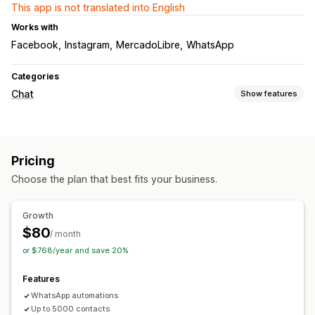
This app is not translated into English
Works with
Facebook
Instagram
MercadoLibre
WhatsApp
Categories
Chat
Show features
Real-time messaging
AI chatbots
Live chat
Social media
Agent analytics
Pricing
Automated responses
Choose the plan that best fits your business.
Cart recovery
Greetings
Quick replies
Order updates
Customization
Growth
$80
Business hours
Chat assignment
/ month
or $768/year and save 20%
Features
WhatsApp automations
Up to 5000 contacts