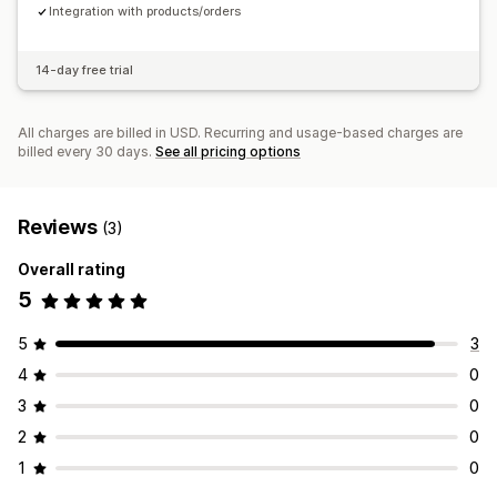
Integration with products/orders
14-day free trial
All charges are billed in USD. Recurring and usage-based charges are
billed every 30 days.
See all pricing options
Reviews
(3)
Overall rating
5
5
3
4
0
3
0
2
0
1
0