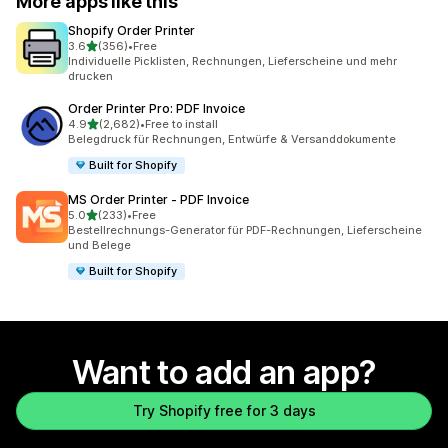
More apps like this
Shopify Order Printer
out of 5 stars
3.6
(356)
•
Free
356 total reviews
Individuelle Picklisten, Rechnungen, Lieferscheine und mehr
drucken
Order Printer Pro: PDF Invoice
out of 5 stars
4.9
(2,682)
•
Free to install
2682 total reviews
Belegdruck für Rechnungen, Entwürfe & Versanddokumente
Built for Shopify
MS Order Printer ‑ PDF Invoice
out of 5 stars
5.0
(233)
•
Free
233 total reviews
Bestellrechnungs-Generator für PDF-Rechnungen, Lieferscheine
und Belege
Built for Shopify
Want to add an app?
Try Shopify free for 3 days