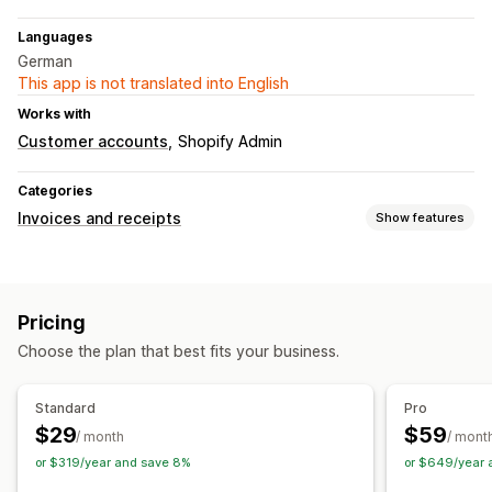
Languages
German
This app is not translated into English
Works with
Customer accounts
Shopify Admin
Categories
Invoices and receipts
Show features
Document types
Invoices
Receipts
Credit notes
Quotes
Draft orders
Pricing
Order confirmations
Packing slips
Refunds
Returns
Choose the plan that best fits your business.
Customization
Color and font
Branding
Fields
Sender email
Standard
Pro
Tax calculation
Templates
Barcodes
Logos
$29
$59
/ month
/ mont
or $319/year and save 8%
or $649/year 
File management