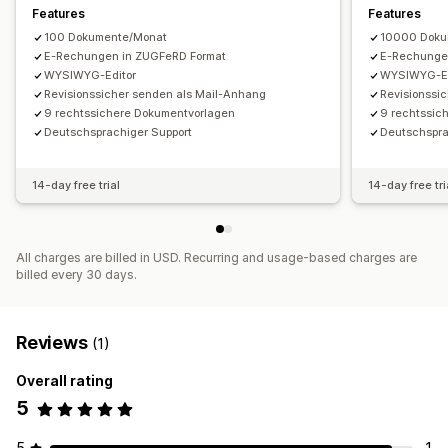
Email automation
PDF generation
Features
Features
100 Dokumente/Monat
10000 Doku
E-Rechungen in ZUGFeRD Format
E-Rechunge
WYSIWYG-Editor
WYSIWYG-Ed
Revisionssicher senden als Mail-Anhang
Revisionssi
9 rechtssichere Dokumentvorlagen
9 rechtssic
Deutschsprachiger Support
Deutschspra
14-day free trial
14-day free tri
All charges are billed in USD. Recurring and usage-based charges are
billed every 30 days.
Reviews
(1)
Overall rating
5
5
1