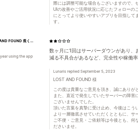
際には調整可能な場合もございますので、
UIの改善やご活用状況に応じたフォローの
にとってより使いやすいアプリを目指して
す。
LOST AND FOUND 長く愛用したい日用品が見つかるお店
数ヶ月に1回はサーバーダウンがあり、
 year using the app
減る不具合があるなど、完全性や稼働率
Lunaris replied September 5, 2023
LOST AND FOUND 様
この度は貴重なご意見を頂き、誠にありが
また、直近で発生していたサーバーの障害
ございませんでした。
頂いた言葉を真摯に受け止め、今後はこう
より一層徹底させていただくとともに、サ
ご不便・ご意見・ご依頼等は今後とも、何
ださいませ。