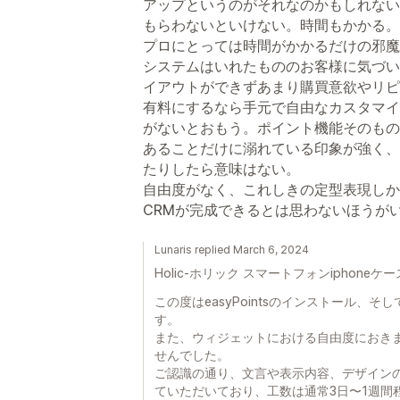
アップというのがそれなのかもしれない
もらわないといけない。時間もかかる。
プロにとっては時間がかかるだけの邪魔
システムはいれたもののお客様に気づい
イアウトができずあまり購買意欲やリピ
有料にするなら手元で自由なカスタマイ
がないとおもう。ポイント機能そのもの
あることだけに溺れている印象が強く、
たりしたら意味はない。
自由度がなく、これしきの定型表現しか
CRMが完成できるとは思わないほうが
Lunaris replied March 6, 2024
Holic-ホリック スマートフォンiphoneケ
この度はeasyPointsのインストール、
す。
また、ウィジェットにおける自由度におき
せんでした。
ご認識の通り、文言や表示内容、デザイン
ていただいており、工数は通常3日〜1週間