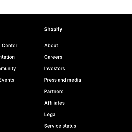
Shopify
p Center
About
tation
Careers
mmunity
Investors
Events
Press and media
g
Partners
Affiliates
Legal
Service status