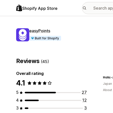
Shopify App Store
easyPoints
Built for Shopify
Reviews
(45)
Overall rating
4.1
Japan
About 
5
27
4
12
3
3