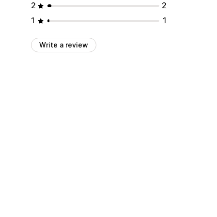
2
2
1
1
Write a review