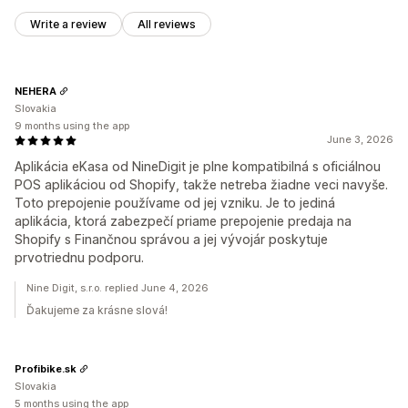
Write a review
All reviews
NEHERA
Slovakia
9 months using the app
June 3, 2026
Aplikácia eKasa od NineDigit je plne kompatibilná s oficiálnou
POS aplikáciou od Shopify, takže netreba žiadne veci navyše.
Toto prepojenie používame od jej vzniku. Je to jediná
aplikácia, ktorá zabezpečí priame prepojenie predaja na
Shopify s Finančnou správou a jej vývojár poskytuje
prvotriednu podporu.
Nine Digit, s.r.o. replied June 4, 2026
Ďakujeme za krásne slová!
Profibike.sk
Slovakia
5 months using the app