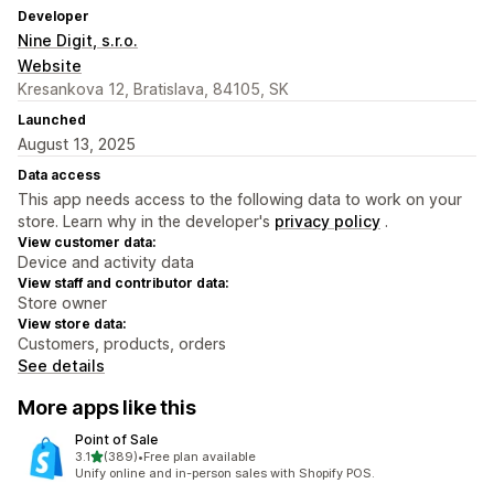
Developer
Nine Digit, s.r.o.
Website
Kresankova 12, Bratislava, 84105, SK
Launched
August 13, 2025
Data access
This app needs access to the following data to work on your
store. Learn why in the developer's
privacy policy
.
View customer data:
Device and activity data
View staff and contributor data:
Store owner
View store data:
Customers, products, orders
See details
More apps like this
Point of Sale
out of 5 stars
3.1
(389)
•
Free plan available
389 total reviews
Unify online and in-person sales with Shopify POS.