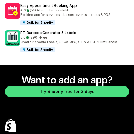
Easy Appointment Booking App
out of 5 stars
4.9
(514)
•
Free plan available
514 total reviews
Booking app for services, classes, events, tickets & POS
Built for Shopify
RF: Barcode Generator & Labels
out of 5 stars
5.0
(290)
•
Free
290 total reviews
Create Barcode Labels, SKUs, UPC, GTIN & Bulk Print Labels
Built for Shopify
Want to add an app?
Try Shopify free for 3 days