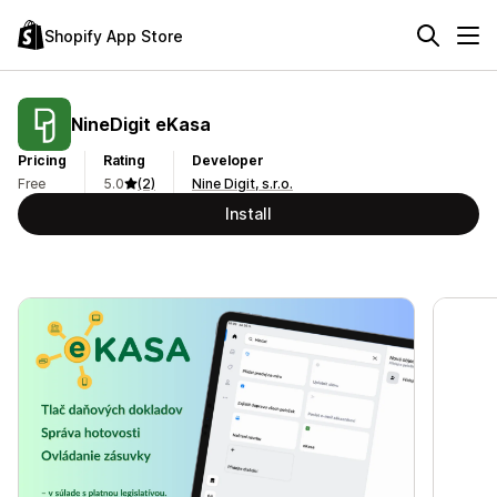
Shopify App Store
NineDigit eKasa
Pricing
Rating
Developer
Free
5.0
(2)
Nine Digit, s.r.o.
Install