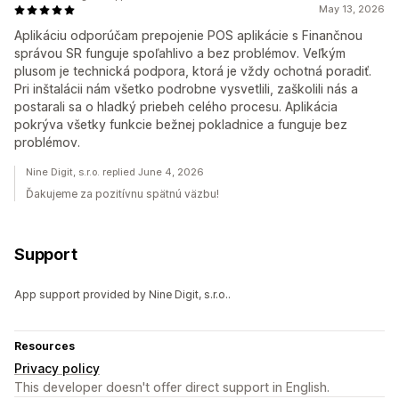
May 13, 2026
Aplikáciu odporúčam prepojenie POS aplikácie s Finančnou
správou SR funguje spoľahlivo a bez problémov. Veľkým
plusom je technická podpora, ktorá je vždy ochotná poradiť.
Pri inštalácii nám všetko podrobne vysvetlili, zaškolili nás a
postarali sa o hladký priebeh celého procesu. Aplikácia
pokrýva všetky funkcie bežnej pokladnice a funguje bez
problémov.
Nine Digit, s.r.o. replied June 4, 2026
Ďakujeme za pozitívnu spätnú väzbu!
Support
App support provided by Nine Digit, s.r.o..
Resources
Privacy policy
This developer doesn't offer direct support in English.