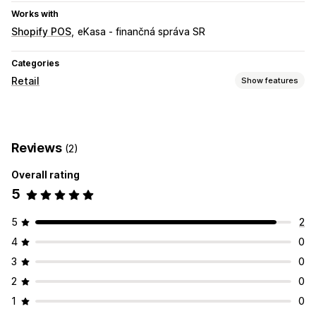
Works with
Shopify POS
eKasa - finančná správa SR
Categories
Retail
Show features
POS
Payments
Receipt printing
Reviews
(2)
Overall rating
5
5
2
4
0
3
0
2
0
1
0