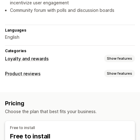
incentivize user engagement
Community forum with polls and discussion boards
Languages
English
Categories
Loyalty and rewards
Show features
Program types
Product reviews
Show features
Reward programs
Display options
Rewards you can offer
Photo reviews
Star ratings
Top reviews
Q&A
Points
Badges
Pricing
Ways to collect reviews
Choose the plan that best fits your business.
Email requests
Forms
Import and export
Free to install
Free to install