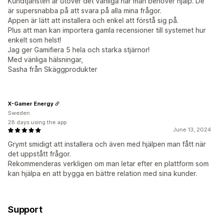
Kundtjänsten är utöver det vanliga när man behöver hjälp. De
är supersnabba på att svara på alla mina frågor.
Appen är lätt att installera och enkel att förstå sig på.
Plus att man kan importera gamla recensioner till systemet hur
enkelt som helst!
Jag ger Gamifiera 5 hela och starka stjärnor!
Med vänliga hälsningar,
Sasha från Skäggprodukter
X-Gamer Energy
Sweden
28 days using the app
June 13, 2024
Grymt smidigt att installera och även med hjälpen man fått när
det uppstått frågor.
Rekommenderas verkligen om man letar efter en plattform som
kan hjälpa en att bygga en bättre relation med sina kunder.
Support