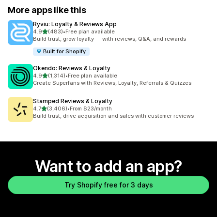
More apps like this
Ryviu: Loyalty & Reviews App
out of 5 stars
4.9
(483)
•
Free plan available
483 total reviews
Build trust, grow loyalty — with reviews, Q&A, and rewards
Built for Shopify
Okendo: Reviews & Loyalty
out of 5 stars
4.9
(1,314)
•
Free plan available
1314 total reviews
Create Superfans with Reviews, Loyalty, Referrals & Quizzes
Stamped Reviews & Loyalty
out of 5 stars
4.7
(3,406)
•
From $23/month
3406 total reviews
Build trust, drive acquisition and sales with customer reviews
Want to add an app?
Try Shopify free for 3 days