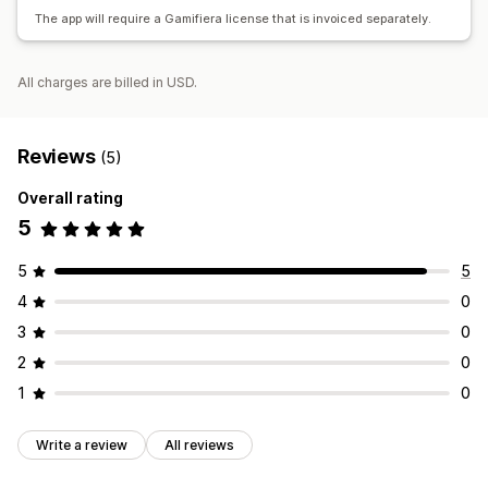
The app will require a Gamifiera license that is invoiced separately.
All charges are billed in USD.
Reviews
(5)
Overall rating
5
5
5
4
0
3
0
2
0
1
0
Write a review
All reviews