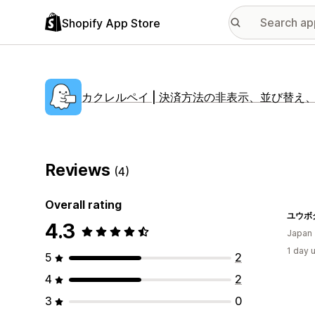
Shopify App Store
カクレルペイ | 決済方法の非表示、並び替え
Reviews
(4)
Overall rating
ユウボ
4.3
Japan
1 day 
5
2
4
2
3
0