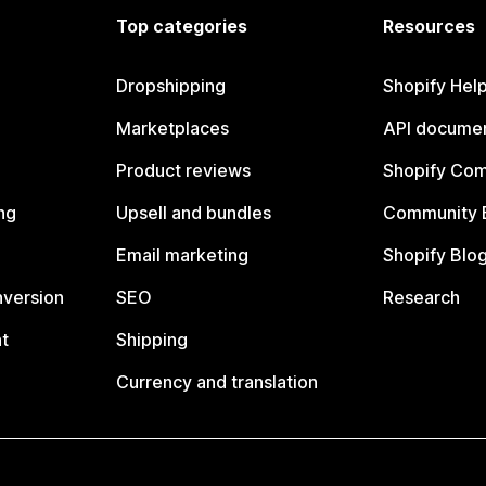
Top categories
Resources
Dropshipping
Shopify Hel
Marketplaces
API documen
Product reviews
Shopify Co
ng
Upsell and bundles
Community 
Email marketing
Shopify Blo
nversion
SEO
Research
t
Shipping
Currency and translation