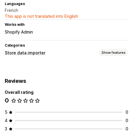
Languages
French
This app is not translated into English
Works with
Shopify Admin
Categories
Store data importer
Show features
Data sync
Inventory sync
Product sync
Reviews
Data migration
Overall rating
Bulk import
Large file support
CSV
Collections
0
Metafields
Products
5
0
4
0
3
0