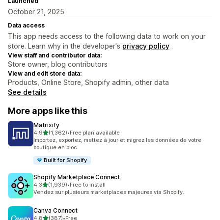
Launched
October 21, 2025
Data access
This app needs access to the following data to work on your
store. Learn why in the developer's
privacy policy
.
View staff and contributor data:
Store owner, blog contributors
View and edit store data:
Products, Online Store, Shopify admin, other data
See details
More apps like this
Matrixify
out of 5 stars
4.9
(1,362)
•
Free plan available
1362 total reviews
Importez, exportez, mettez à jour et migrez les données de votre
boutique en bloc
Built for Shopify
Shopify Marketplace Connect
out of 5 stars
4.3
(1,939)
•
Free to install
1939 total reviews
Vendez sur plusieurs marketplaces majeures via Shopify.
Canva Connect
out of 5 stars
4.8
(387)
•
Free