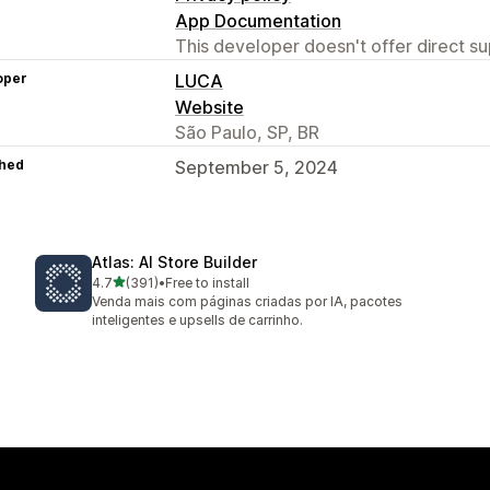
App Documentation
This developer doesn't offer direct sup
oper
LUCA
Website
São Paulo, SP, BR
hed
September 5, 2024
Atlas: AI Store Builder
out of 5 stars
4.7
(391)
•
Free to install
391 total reviews
Venda mais com páginas criadas por IA, pacotes
inteligentes e upsells de carrinho.