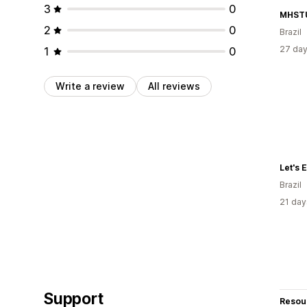
3
0
MHST
2
0
Brazil
27 day
1
0
Write a review
All reviews
Let's E
Brazil
21 day
Support
Resou