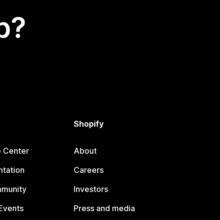
p?
Shopify
p Center
About
tation
Careers
mmunity
Investors
Events
Press and media