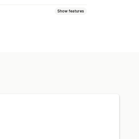
Show features
 pages
Collections
lp center pages
Contact pages
ou pages
Footers
Pop-ups
Forms
es
Legal pages
Reviews page
om pages
 responsive
Lazy loading