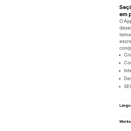
Seçõ
em p
O Ap
desem
tema,
escr
conqu
Cri
Co
Int
De
SE
Langu
Works