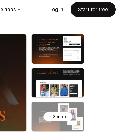
e apps
Log in
Start for free
+ 2 more