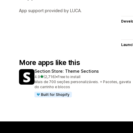
App support provided by LUCA.
Devel
Launc
More apps like this
Section Store: Theme Sections
out of 5 stars
4.9
(2,716)
•
Free to install
2716 total reviews
Mais de 700 seções personalizáveis. + Pacotes, gaveta
do carrinho e blocos
Built for Shopify