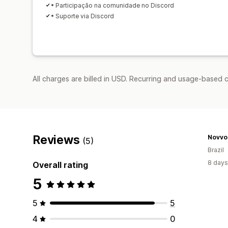
• Participação na comunidade no Discord
• Suporte via Discord
All charges are billed in USD. Recurring and usage-based c
Reviews
Novvo 
(5)
Brazil
8 days
Overall rating
5
5
5
4
0