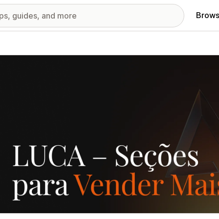
Brows
red images gallery