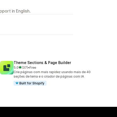
port in English.
Theme Sections & Page Builder
out of 5 stars
5.0
(37)
•
Free
37 total reviews
Crie páginas com mais rapidez usando mais de 40
seções de tema e o criador de páginas com IA
Built for Shopify