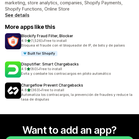
marketing, store analytics, companies, Shopify Payments,
Shopify Functions, Online Store
See details
More apps like this
Blockify Fraud Filter, Blocker
out of 5 stars
4.9
(1,526)
•
Free to install
1526 total reviews
Bloquea el fraude con el bloqueador de IP, de bots y de países
Built for Shopify
Disputifier: Smart Chargebacks
out of 5 stars
4.5
(80)
•
Free to install
80 total reviews
Evita y combate los contracargos en piloto automático
Chargeflow Prevent Chargebacks
out of 5 stars
4.8
(363)
•
Free to install
363 total reviews
Automatiza los contracargos, la prevención de fraudes y reduce la
tasa de disputas
Want to add an app?