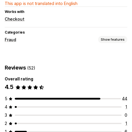
This app is not translated into English
Works with
Checkout
Categories
Fraud
Show features
Fraud types
Payments
Gift card abuse
Reviews
(52)
Overall rating
4.5
5
44
4
1
3
0
2
1
1
6