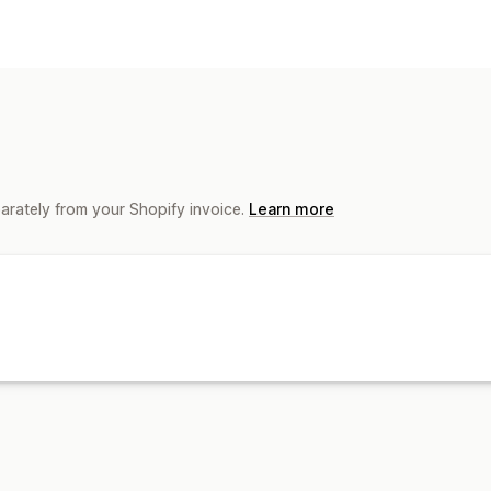
Charity type
Nonprofit
Social impact
Environment
Donation management
Donation amount
Tax receipts
Socia
Dashboards
Customization
parately from your Shopify invoice.
Learn more
Badges
Live counter
Campaigns