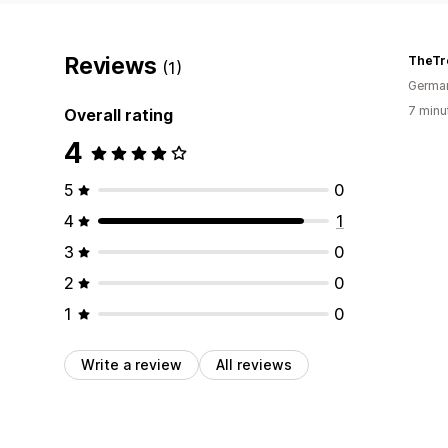
Reviews
TheTr
(1)
Germa
7 minu
Overall rating
4
5
0
4
1
3
0
2
0
1
0
Write a review
All reviews