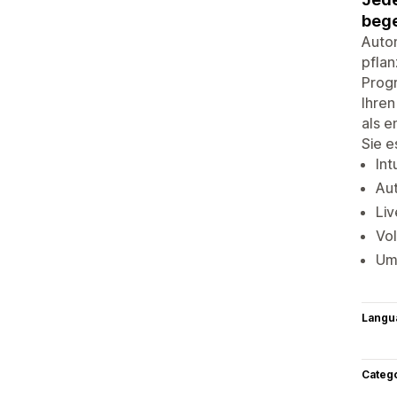
bege
Autom
pflan
Progr
Ihren
als e
Sie e
Int
Aut
Liv
Vo
Um
Langu
Categ