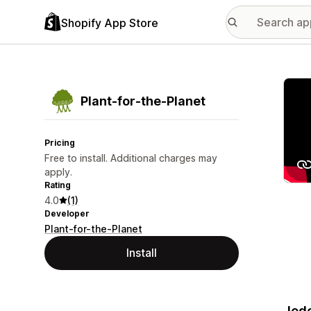
Shopify App Store
Featu
Plant‑for‑the‑Planet
Pricing
Free to install. Additional charges may
apply.
Rating
4.0
(1)
Developer
Plant-for-the-Planet
Install
Jede