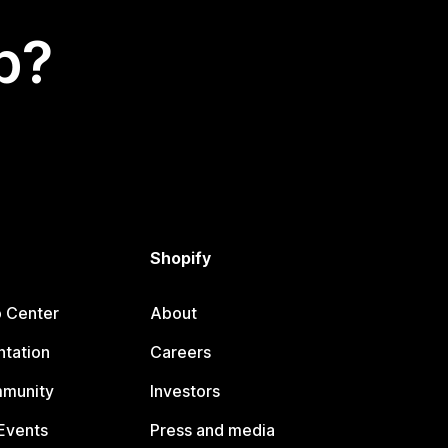
p?
Shopify
p Center
About
tation
Careers
mmunity
Investors
Events
Press and media