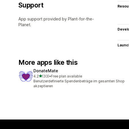
Support
Resou
App support provided by Plant-for-the-
Planet.
Devel
Launc
More apps like this
DonateMate
out of 5 stars
4.2
(33)
•
Free plan available
33 total reviews
Benutzerdefinierte Spendenbeträge im gesamten Shop
akzeptieren