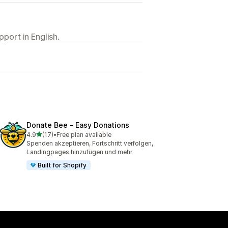
port in English.
Donate Bee ‑ Easy Donations
out of 5 stars
4.9
(17)
•
Free plan available
17 total reviews
Spenden akzeptieren, Fortschritt verfolgen,
Landingpages hinzufügen und mehr
Built for Shopify