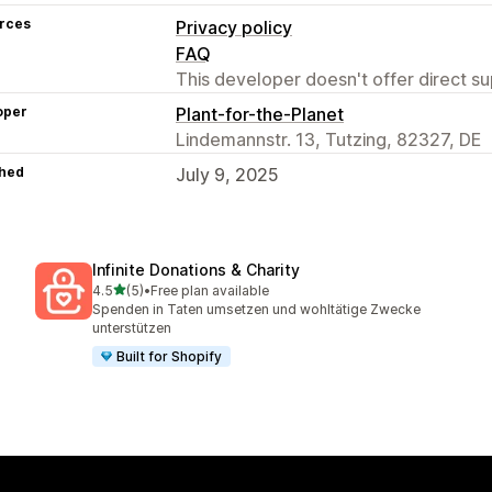
rces
Privacy policy
FAQ
This developer doesn't offer direct sup
oper
Plant-for-the-Planet
Lindemannstr. 13, Tutzing, 82327, DE
hed
July 9, 2025
Infinite Donations & Charity
out of 5 stars
4.5
(5)
•
Free plan available
5 total reviews
Spenden in Taten umsetzen und wohltätige Zwecke
unterstützen
Built for Shopify