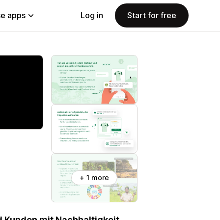
e apps
Log in
Start for free
+ 1 more
d Kunden mit Nachhaltigkeit