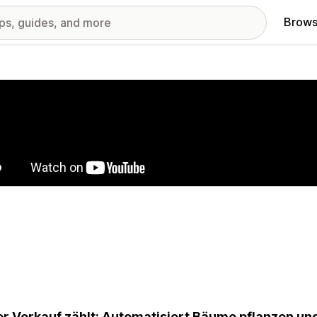
Brows
red images gallery
r Verkauf zählt: Automatisiert Bäume pflanzen un