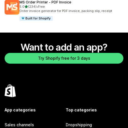
MS Order Printer ‑ PDF Invoice
out of 5 stars
5.0
(234)
•
Free
234 total reviews
Order invoice generator for PDF invoice, packing slip, receipt
Built for Shopify
Want to add an app?
Try Shopify free for 3 days
App categories
Top categories
Sales channels
Dropshipping