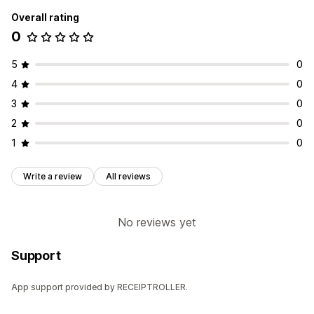
Overall rating
0
5
0
4
0
3
0
2
0
1
0
Write a review
All reviews
No reviews yet
Support
App support provided by RECEIPTROLLER.