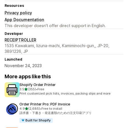
Resources
Privacy policy
App Documentation
This developer doesn't offer direct support in English.
Developer
RECEIPTROLLER
1535 Kawakami, Iizuna-machi, Kamiminochi-gun,, JP-20,
3891226, JP
Launched
November 24, 2023
More apps like this
Shopify Order Printer
out of 5 stars
3.5
(355)
•
Free
355 total reviews
Print customized pick lists, invoices, packing slips and more
Order Printer Pro: PDF Invoice
out of 5 stars
4.9
(2,685)
•
Free to install
2685 total reviews
請求書・下書き・発送書類のための注文印刷アプリ
Built for Shopify