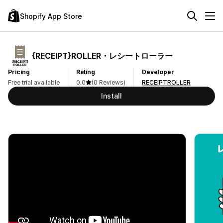
Shopify App Store
{RECEIPT}ROLLER・レシートローラー
Pricing
Rating
Developer
Free trial available
0.0
(0 Reviews)
RECEIPTROLLER
Install