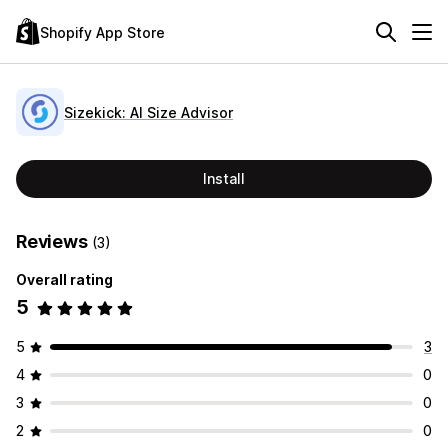
Shopify App Store
Sizekick: AI Size Advisor
Install
Reviews
(3)
Overall rating
5
5
3
4
0
3
0
2
0