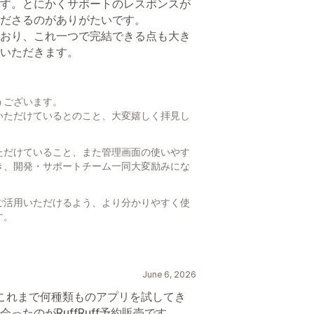
す。とにかくサポートのレスポンスが
ださるのがありがたいです。
おり、これ一つで完結できる点も大き
いただきます。
うございます。
いただけているとのこと、大変嬉しく拝見し
ただけていること、また管理画面の使いやす
き、開発・サポートチーム一同大変励みにな
ご活用いただけるよう、より分かりやすく使
す。
。
June 6, 2026
く、これまで何種類ものアプリを試してき
たのがRuffRuff予約販売です。