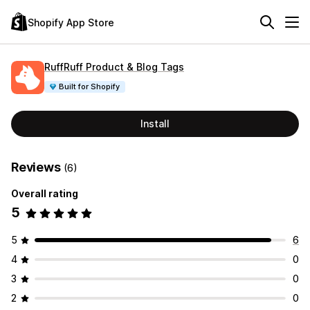
Shopify App Store
RuffRuff Product & Blog Tags
Built for Shopify
Install
Reviews
(6)
Overall rating
5
5
6
4
0
3
0
2
0