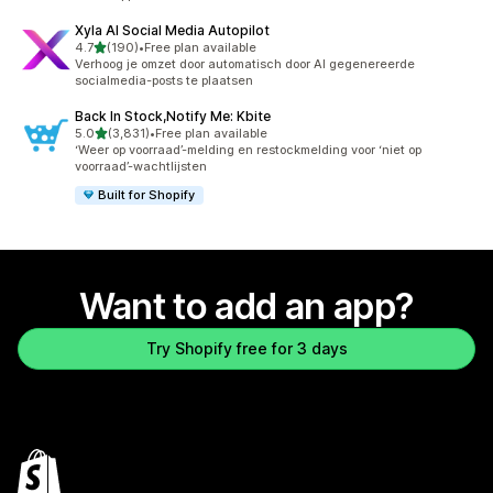
Xyla AI Social Media Autopilot
out of 5 stars
4.7
(190)
•
Free plan available
190 total reviews
Verhoog je omzet door automatisch door AI gegenereerde
socialmedia-posts te plaatsen
Back In Stock,Notify Me: Kbite
out of 5 stars
5.0
(3,831)
•
Free plan available
3831 total reviews
‘Weer op voorraad’-melding en restockmelding voor ‘niet op
voorraad’-wachtlijsten
Built for Shopify
Want to add an app?
Try Shopify free for 3 days