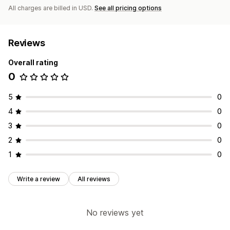
All charges are billed in USD.
See all pricing options
Reviews
Overall rating
0
5
0
4
0
3
0
2
0
1
0
Write a review
All reviews
No reviews yet