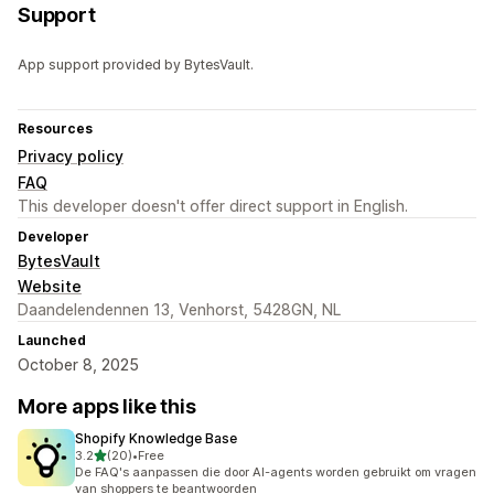
Support
App support provided by BytesVault.
Resources
Privacy policy
FAQ
This developer doesn't offer direct support in English.
Developer
BytesVault
Website
Daandelendennen 13, Venhorst, 5428GN, NL
Launched
October 8, 2025
More apps like this
Shopify Knowledge Base
out of 5 stars
3.2
(20)
•
Free
20 total reviews
De FAQ's aanpassen die door AI-agents worden gebruikt om vragen
van shoppers te beantwoorden