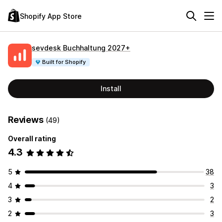
Shopify App Store
sevdesk Buchhaltung 2027+
Built for Shopify
Install
Reviews
(49)
Overall rating
4.3
5
38
4
3
3
2
2
3