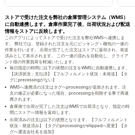
ストアで受けた注文を弊社の倉庫管理システム（WMS）
に自動連携します。倉庫作業完了後、出荷状況および配送
情報をストアに反映します。
このアプリによってストアで受けた注文を弊社WMSへ連携しま
す。 弊社では、登録された注文を元にピッキング～梱包の一連の
作業を行います。 出荷が完了した注文はストアに返却され、発送
済みとして表示されます。 この一連の流れを自動化し、クライア
ント様の作業負荷を軽減いたします。
毎日指定の時間に以下の状態の注文をWMSに自動連携します。
【決済状況：支払済】【フルフィルメント状況：未発送】【タ
グにprecessingがない】
WMSへ連携済の注文はタグへprocessingが追加されます。注
文の修正が必要になった場合、processingを削除する事で再連
携されます。
倉庫側で出荷が完了した注文はWMSで出荷済となり、指定の時
間にストアへ情報を返却します。
出荷済みの注文は以下の状態となります。【フルフィルメント
状況：発送済み】【タグのprocessingがshippedへ変更】【タ
グへ運送会社名を追加】