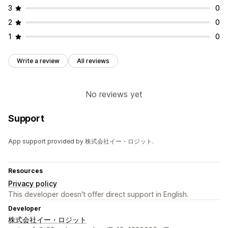
3
0
2
0
1
0
Write a review
All reviews
No reviews yet
Support
App support provided by 株式会社イー・ロジット.
Resources
Privacy policy
This developer doesn't offer direct support in English.
Developer
株式会社イー・ロジット