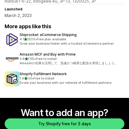
matsue1-6-22, edogawa-ku, JP-13, 1320025, JP
Launched
March 2, 2023
More apps like this
Shiprocket: eCommerce Shipping
out of 5 stars
4.1
(631)
•
Free plan available
631 total reviews
Grow your business faster with a trusted eCommerce partner
Amazon MCF and Buy with Prime
out of 5 stars
3.6
(74)
•
Free to install
74 total reviews
Amazonの在庫を活用して、迅速かつ確実な配送を実現しましょう。
Shopify Fulfillment Network
out of 5 stars
1.9
(3)
•
Free to install
3 total reviews
Scale your business with our network of fulfillment partners
Want to add an app?
Try Shopify free for 3 days