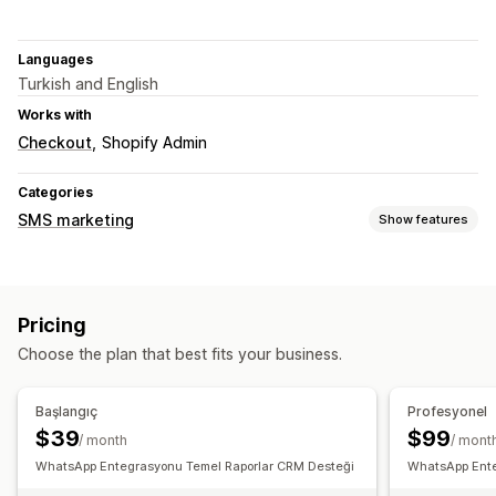
Languages
Turkish and English
Works with
Checkout
Shopify Admin
Categories
SMS marketing
Show features
Managing campaigns
Bulk messaging
Two-way messaging
Segmentation
Pricing
Workflow automation
Choose the plan that best fits your business.
Cart recovery
Discount codes
Order confirmations
Payment reminders
Order tracking
Welcome messages
Başlangıç
Profesyonel
Win-back campaigns
$39
$99
/ month
/ mont
WhatsApp Entegrasyonu Temel Raporlar CRM Desteği
WhatsApp Ente