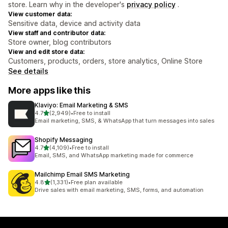
store. Learn why in the developer's
privacy policy
.
View customer data:
Sensitive data, device and activity data
View staff and contributor data:
Store owner, blog contributors
View and edit store data:
Customers, products, orders, store analytics, Online Store
See details
More apps like this
Klaviyo: Email Marketing & SMS
out of 5 stars
4.7
(2,949)
•
Free to install
2949 total reviews
Email marketing, SMS, & WhatsApp that turn messages into sales
Shopify Messaging
out of 5 stars
4.7
(4,109)
•
Free to install
4109 total reviews
Email, SMS, and WhatsApp marketing made for commerce
Mailchimp Email SMS Marketing
out of 5 stars
4.8
(1,331)
•
Free plan available
1331 total reviews
Drive sales with email marketing, SMS, forms, and automation