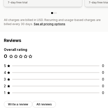
7-day free trial
7-day free tria
All charges are billed in USD. Recurring and usage-based charges are
billed every 30 days.
See all pricing options
Reviews
Overall rating
0
5
0
4
0
3
0
2
0
1
0
Write a review
All reviews