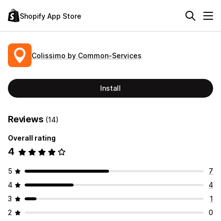
Shopify App Store
Colissimo by Common‑Services
Install
Reviews
(14)
Overall rating
4
5
7
4
4
3
1
2
0