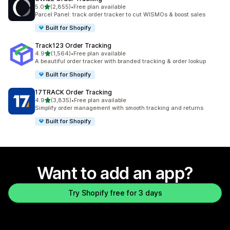
out of 5 stars
5.0
(2,855)
•
Free plan available
2855 total reviews
Parcel Panel: track order tracker to cut WISMOs & boost sales
Built for Shopify
Track123 Order Tracking
out of 5 stars
4.9
(1,564)
•
Free plan available
1564 total reviews
A beautiful order tracker with branded tracking & order lookup
Built for Shopify
17TRACK Order Tracking
out of 5 stars
4.9
(3,835)
•
Free plan available
3835 total reviews
Simplify order management with smooth tracking and returns
Built for Shopify
Want to add an app?
Try Shopify free for 3 days