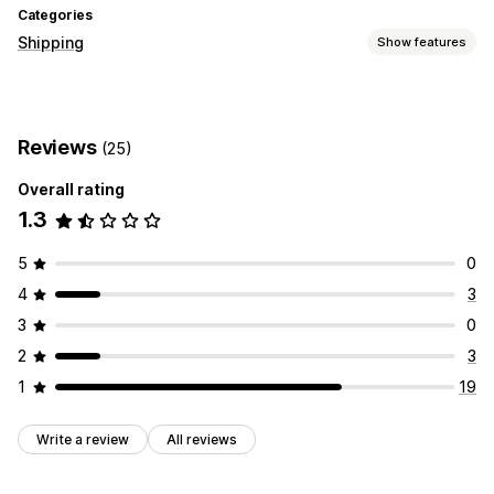
Categories
Shipping
Show features
Labels and packaging
Label creation
Bulk printing
Return labels
Reviews
(25)
Managing shipments
Overall rating
Order updates
1.3
5
0
4
3
3
0
2
3
1
19
Write a review
All reviews