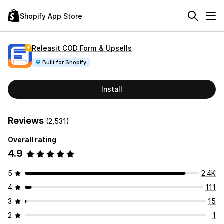
Shopify App Store
Releasit COD Form & Upsells
Built for Shopify
Install
Reviews
(2,531)
Overall rating
4.9
5
2.4K
4
111
3
15
2
1