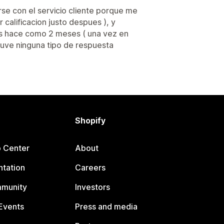
se con el servicio cliente porque me
 calificacion justo despues ), y
s hace como 2 meses ( una vez en
tuve ninguna tipo de respuesta
Shopify
p Center
About
tation
Careers
mmunity
Investors
Events
Press and media