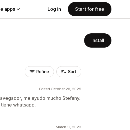
e apps
Log in
Start for free
Install
Refine
Sort
Edited October 28, 2025
e navegador, me ayudo mucho Stefany.
 tiene whatsapp.
March 11, 2023