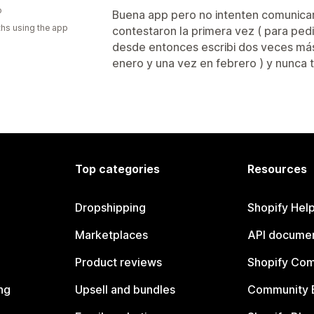
o
Buena app pero no intenten comunicar
hs using the app
contestaron la primera vez ( para pedir
desde entonces escribi dos veces má
enero y una vez en febrero ) y nunca 
Top categories
Resources
Dropshipping
Shopify Hel
Marketplaces
API documen
Product reviews
Shopify Co
ng
Upsell and bundles
Community 