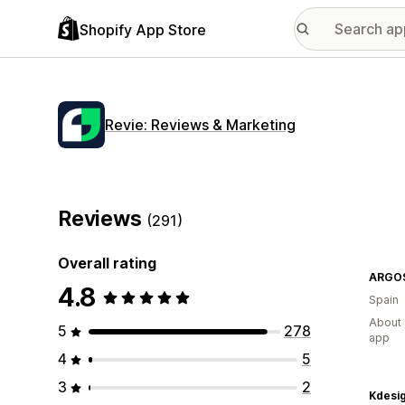
Shopify App Store
Revie: Reviews & Marketing
Reviews
(291)
Overall rating
ARGO
4.8
Spain
About 
5
278
app
4
5
3
2
Kdesi