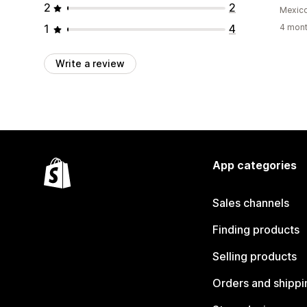
2
2
Mexic
1
4
4 mont
Write a review
App categories
Sales channels
Finding products
Selling products
Orders and shippi