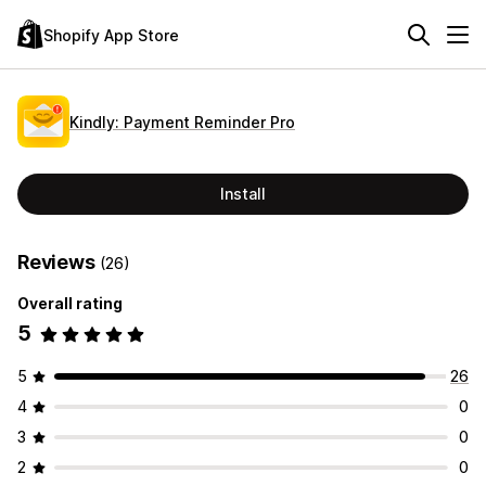
Shopify App Store
Kindly: Payment Reminder Pro
Install
Reviews
(26)
Overall rating
5
5
26
4
0
3
0
2
0