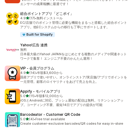
エンサーの成果報酬に最適です！
総合ポイントアプリ「どこポイ」
out of 5 stars
4.9
(17)
•
無料インストール
17 total reviews
EC/店舗でのポイント管理に必要な機能をまるっと搭載した総合ポイント
アプリ。他ECシステムからの移行も丁寧にサポートします。
Built for Shopify
Yahoo!広告 連携
無料
日本最大級のYahoo! JAPANをはじめとする複数のメディアや関連ネット
ワークで集客！ エンジニア不要のかんたん運用！
VIP ‑ 会員プログラム
out of 5 stars
4.9
(14)
•
年額$3,600から
14 total reviews
国産アプリで使いやすい。オンラインストア/実店舗/アプリでポイントを
一元管理。顧客のロイヤリティをあげて売上を向上。
Appify ‑ モバイルアプリ
out of 5 stars
5.0
(11)
•
年額$12,000から
11 total reviews
iOSとAndroidに対応。プッシュ通知の配信は無料。リテンションアッ
プ。コーディング不要、最短14日でアプリの提供が可能
Barcodeator ‑ Customer QR Code
out of 5 stars
5.0
(4)
•
Free trial available
4 total reviews
Create customer-exclusive barcodes/QR codes for easy in-store