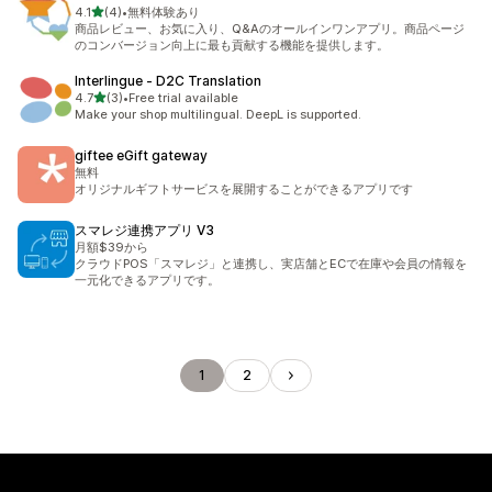
out of 5 stars
4.1
(4)
•
無料体験あり
4 total reviews
商品レビュー、お気に入り、Q&Aのオールインワンアプリ。商品ページ
のコンバージョン向上に最も貢献する機能を提供します。
Interlingue ‑ D2C Translation
out of 5 stars
4.7
(3)
•
Free trial available
3 total reviews
Make your shop multilingual. DeepL is supported.
giftee eGift gateway
無料
オリジナルギフトサービスを展開することができるアプリです
スマレジ連携アプリ V3
月額$39から
クラウドPOS「スマレジ」と連携し、実店舗とECで在庫や会員の情報を
一元化できるアプリです。
1
2