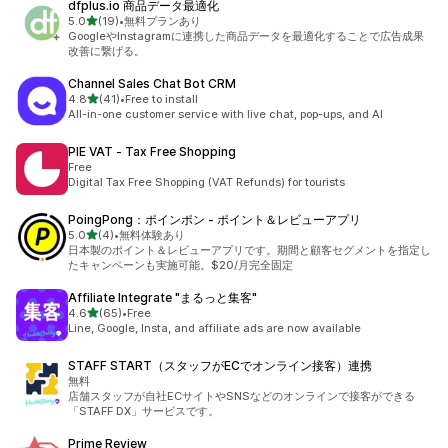
dfplus.io 商品データ最適化
out of 5 stars
5.0
(19)
•
無料プランあり
19 total reviews
GoogleやInstagramに連携した商品データを最適化することで広告成果
改善に繋げる。
Channel Sales Chat Bot CRM
out of 5 stars
4.8
(41)
•
Free to install
41 total reviews
All-in-one customer service with live chat, pop-ups, and AI
PIE VAT ‑ Tax Free Shopping
Free
Digital Tax Free Shopping (VAT Refunds) for tourists
PoingPong：ポインポン ‑ ポイント＆レビューアプリ
out of 5 stars
5.0
(4)
•
無料体験あり
4 total reviews
日本製のポイント＆レビューアプリです。期間と顧客セグメントを指定し
たキャンペーンも実施可能。$20/月完全固定
Affiliate Integrate "まるっと集客"
out of 5 stars
4.6
(65)
•
Free
65 total reviews
Line, Google, Insta, and affiliate ads are now available
STAFF START（スタッフがECでオンライン接客）連携
無料
店舗スタッフが自社ECサイトやSNSなどのオンラインで接客ができる
「STAFF DX」サービスです。
Prime Review