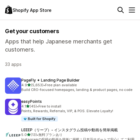
Shopify App Store
Get your customers
Apps that help Japanese merchants get
customers.
33 apps
PageFly ✦ Landing Page Builder
out of 5 stars
4.9
(5,653)
•
Free plan available
5653 total reviews
Build CRO-focused homepages, landing & product pages, no code
easyPoints
out of 5 stars
4.1
(45)
•
Free to install
45 total reviews
Points, Rewards, Referrals, VIP, & POS. Elevate Loyalty!
Built for Shopify
LEEEP（リープ）‑ インスタグラム投稿や動画を簡単掲載
out of 5 stars
5.0
(13)
•
無料プランあり
13 total reviews
Instagramの投稿や動画を簡単に掲載！日本語サポートで安心してご利用