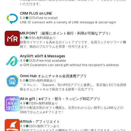
いただけます。
CRM PLUS on LINE
out of 5 stars
5.0
(37)
•
Free to install
37 total reviews
LINE ID connect with a variety of LINE message & social login
MR.POINT （顧客にポイント発行・利用が可能なアプリ）
out of 5 stars
4.7
(59)
•
無料体験あり
59 total reviews
顧客ロイヤリティを高めるポイントアプリです。会員ランクやリワード機
能で、独自のプログラムを管理・付与できます。
AnyGift: eGift & Messages
out of 5 stars
4.9
(23)
•
Free trial available
23 total reviews
e-Gift:Customers can send gift without the recipient's address
Omni Hub オムニチャネル会員連携アプリ
out of 5 stars
5.0
(29)
•
無料体験あり
29 total reviews
「スマレジ」「Square」等のPOSアプリと連携し、実店舗とECで会員情
報をオムニチャネルで統合できる顧客一元化アプリ
All in gift｜eギフト・熨斗・ラッピング対応アプリ
out of 5 stars
4.9
(129)
•
無料体験あり
129 total reviews
熨斗や配送分割のギフト機能も、住所がわからない相手にもLINEなどの
SNSでかんたんeギフトまで！
Affitch ‑ アフィリエイト
out of 5 stars
4.9
(20)
•
無料プランあり
20 total reviews
【自社アフィリエイト】の機能をアッという間に導入できます。インフル